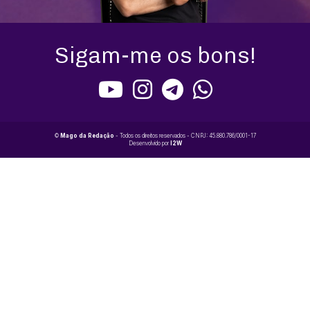
Sigam-me os bons!
©
Mago da Redação
- Todos os direitos reservados - CNPJ: 45.880.786/0001-17
Desenvolvido por
I2W