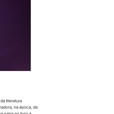
da literatura
oradora, na época, da
a narra no livro a