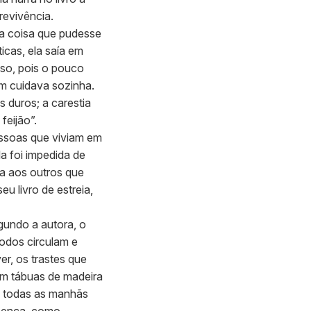
revivência.
ra coisa que pudesse
icas, ela saía em
so, pois o pouco
em cuidava sozinha.
 duros; a carestia
feijão”.
essoas que viviam em
a foi impedida de
va aos outros que
u livro de estreia,
egundo a autora, o
todos circulam e
r, os trastes que
om tábuas de madeira
ua todas as manhãs