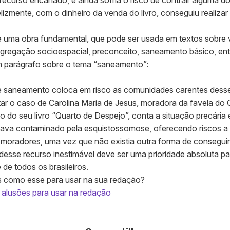
recurso encanado, e ainda sofria o risco de contrair alguma 
izmente, com o dinheiro da venda do livro, conseguiu realizar
 uma obra fundamental, que pode ser usada em textos sobre 
gregação socioespacial, preconceito, saneamento básico, ent
um parágrafo sobre o tema “saneamento”:
 de saneamento coloca em risco as comunidades carentes desse
ar o caso de Carolina Maria de Jesus, moradora da favela do
o do seu livro “Quarto de Despejo”, conta a situação precária 
estava contaminado pela esquistossomose, oferecendo riscos a
moradores, uma vez que não existia outra forma de conseguir
desse recurso inestimável deve ser uma prioridade absoluta pa
 de todos os brasileiros.
os como esse para usar na sua redação?
 alusões para usar na redação