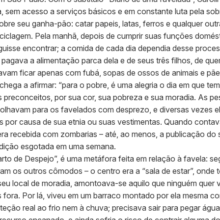
eria, sem acesso a serviços básicos e em constante luta pela sob
e seu ganha-pão: catar papeis, latas, ferros e qualquer out
eciclagem. Pela manhã, depois de cumprir suas funções domést
uisse encontrar; a comida de cada dia dependia desse proces
 pagava a alimentação parca dela e de seus três filhos, de qu
avam ficar apenas com fubá, sopas de ossos de animais e pães
hega a afirmar: “para o pobre, é uma alegria o dia em que tem 
 preconceitos, por sua cor, sua pobreza e sua moradia. As p
 olhavam para os favelados com desprezo, e diversas vezes el
es por causa de sua etnia ou suas vestimentas. Quando conta
 era recebida com zombarias – até, ao menos, a publicação do se
 edição esgotada em uma semana.
uarto de Despejo”, é uma metáfora feita em relação à favela: s
ram os outros cômodos – o centro era a “sala de estar”, onde 
seu local de moradia, amontoava-se aquilo que ninguém quer ve
s fora. Por lá, viveu em um barraco montado por ela mesma c
teção real ao frio nem à chuva; precisava sair para pegar ág