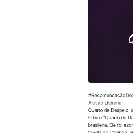
#RecomendaçãoD
Alusão Literária
Quarto de Despejo, d
O livro “Quarto de De
brasileira. Ele foi e
favela do Canindé, e