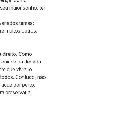
doença, como
 seu maior sonho: ter
variados temas:
re muitos outros.
 direito. Como
 Canindé na década
em que vivia: o
 todos. Contudo, não
 água por perto.
ra preservar a