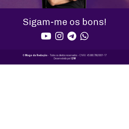
Sigam-me os bons!
©
Mago da Redação
- Todos os direitos reservados - CNPJ: 45.880.786/0001-17
Desenvolvido por
I2W