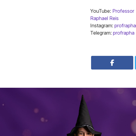
YouTube:
Professor
Raphael Reis
Instagram:
profrapha
Telegram:
profrapha