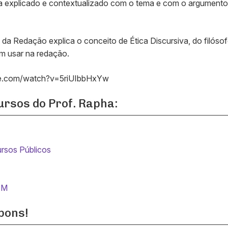
ja explicado e contextualizado com o tema e com o argumento
da Redação explica o conceito de Ética Discursiva, do filóso
m usar na redação.
be.com/watch?v=5riUIbbHxYw
rsos do Prof. Rapha:
rsos Públicos
EM
bons!