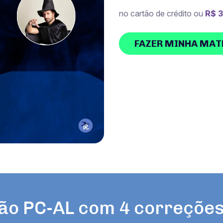
no cartão de crédito ou
R$ 
FAZER MINHA MAT
ão PC-AL com 4 correções