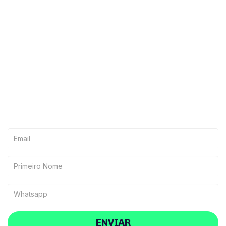
Deseja receber
materiais exclusivos?
Inscreva-se na lista vip
ENVIAR