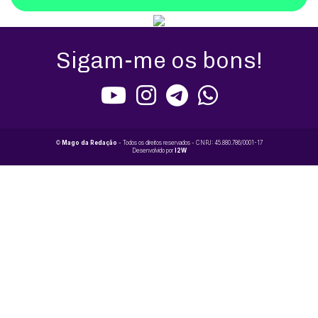
Sigam-me os bons!
©
Mago da Redação
- Todos os direitos reservados - CNPJ: 45.880.786/0001-17
Desenvolvido por
I2W