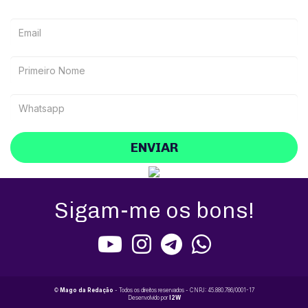
ENVIAR
Sigam-me os bons!
©
Mago da Redação
- Todos os direitos reservados - CNPJ: 45.880.786/0001-17
Desenvolvido por
I2W