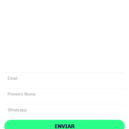
Deseja receber
materiais exclusivos?
Inscreva-se na lista vip
ENVIAR