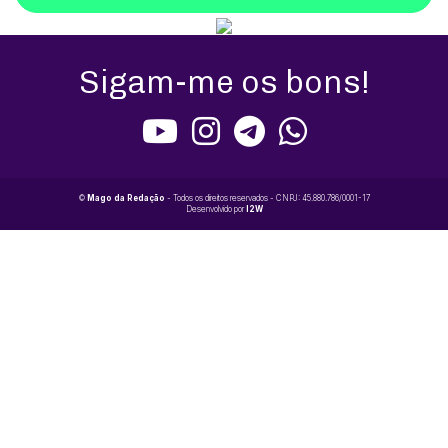
Sigam-me os bons!
©
Mago da Redação
- Todos os direitos reservados - CNPJ: 45.880.786/0001-17
Desenvolvido por
I2W