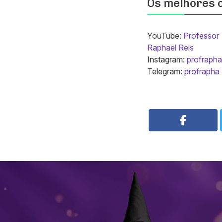
Os melhores 
YouTube:
Professor
Raphael Reis
Instagram:
profrapha
Telegram:
profrapha