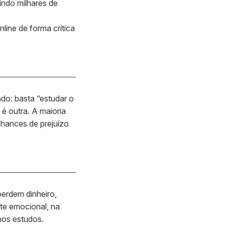
aindo milhares de
line de forma crítica
do: basta “estudar o
 é outra. A maioria
chances de prejuízo
perdem dinheiro,
te emocional, na
nos estudos.