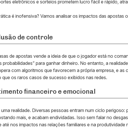
portes eletrônicos e sorteios prometem lucro fácil e rápido, atr
ática é inofensiva? Vamos analisar os impactos das apostas on
ilusão de controle
sas de apostas vende a ideia de que o jogador está no coman
 probabilidades” para ganhar dinheiro. No entanto, a realidade
opera com algoritmos que favorecem a própria empresa, e as 
 que os raros casos de sucesso exibidos nas redes.
imento financeiro e emocional
 uma realidade. Diversas pessoas entram num ciclo perigoso: 
ostando mais, e acabam endividadas. Isso sem falar no desgas
e até nos impactos nas relações familiares e na produtividade 