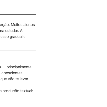
ação. Muitos alunos
ara estudar. A
cesso gradual e
 — principalmente
s conscientes,
que vão te levar
a produção textual: