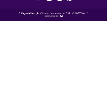
©
Mago da Redação
- Todos os direitos reservados - CNPJ: 45.880.786/0001-17
Desenvolvido por
I2W