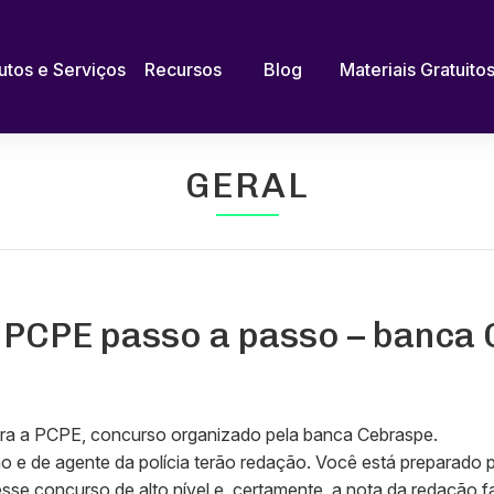
utos e Serviços
Recursos
Blog
Materiais Gratuito
GERAL
PCPE passo a passo – banca
ra a PCPE, concurso organizado pela banca Cebraspe.
o e de agente da polícia terão redação. Você está preparado pa
se concurso de alto nível e, certamente, a nota da redação fa