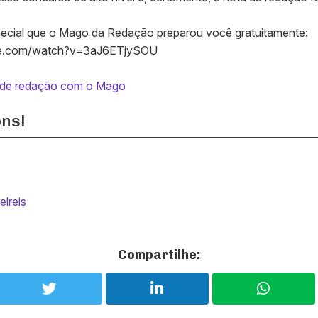
special que o Mago da Redação preparou você gratuitamente:
be.com/watch?v=3aJ6ETjySOU
o de redação com o Mago
ons!
elreis
Compartilhe: