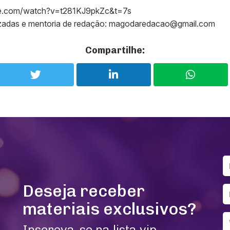
be.com/watch?v=t281KJ9pkZc&t=7s
izadas e mentoria de redação: magodaredacao@gmail.com
Compartilhe:
Deseja receber
materiais exclusivos?
Inscreva-se na lista vip