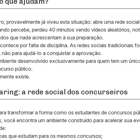
o que ajudam?
o, provavelmente já viveu esta situação: abre uma rede socia
ando percebe, perdeu 40 minutos vendo vídeos aleatórios, not
údos que nada acrescentam à sua preparação.
ntece por falta de disciplina. As redes sociais tradicionais f
 não para ajudá-lo a conquistar a aprovação.
mbiente desenvolvido exclusivamente para quem tem um único 
curso público.
lmente existe.
ring: a rede social dos concurseiros
ra transformar a forma como os estudantes de concursos pú
s, você encontra um ambiente construído para acelerar sua ev
de:
oas que estudam para os mesmos concursos;