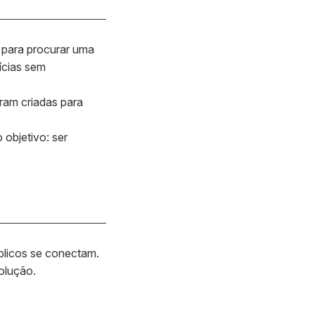
l para procurar uma
ícias sem
oram criadas para
objetivo: ser
blicos se conectam.
olução.