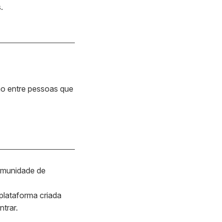
.
ção entre pessoas que
comunidade de
plataforma criada
trar.