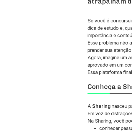
atrapalham d
Se você é concurseir
dica de estudo e, qu
importância e conte
Esse problema não aco
prender sua atenção,
Agora, imagine um a
aprovado em um con
Essa plataforma fina
Conheça a Sha
A
Sharing
nasceu pa
Em vez de distraçõe
Na Sharing, você po
conhecer pess