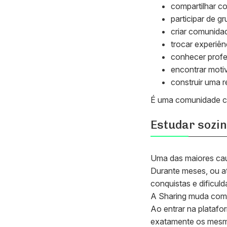
compartilhar c
participar de g
criar comunida
trocar experiê
conhecer profe
encontrar moti
construir uma r
É uma comunidade cr
Estudar sozin
Uma das maiores caus
Durante meses, ou at
conquistas e dificuld
A Sharing muda comp
Ao entrar na plataf
exatamente os mesm