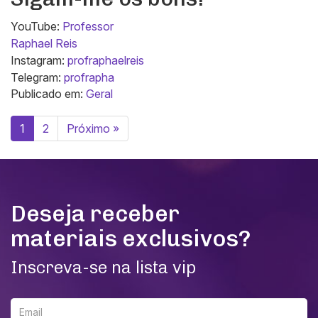
YouTube:
Professor
Raphael Reis
Instagram:
profraphaelreis
Telegram:
profrapha
Publicado em:
Geral
1
2
Próximo »
Deseja receber
materiais exclusivos?
Inscreva-se na lista vip