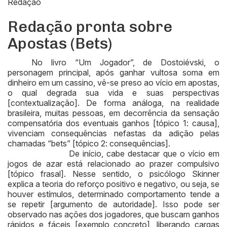
Redação
Redação pronta sobre
Apostas (Bets)
No livro “Um Jogador”, de Dostoiévski, o
personagem principal, após ganhar vultosa soma em
dinheiro em um cassino, vê-se preso ao vício em apostas,
o qual degrada sua vida e suas perspectivas
[contextualização]. De forma análoga, na realidade
brasileira, muitas pessoas, em decorrência da sensação
compensatória dos eventuais ganhos [tópico 1: causa],
vivenciam consequências nefastas da adição pelas
chamadas “bets” [tópico 2: consequências].
De início, cabe destacar que o vício em
jogos de azar está relacionado ao prazer compulsivo
[tópico frasal]. Nesse sentido, o psicólogo Skinner
explica a teoria do reforço positivo e negativo, ou seja, se
houver estímulos, determinado comportamento tende a
se repetir [argumento de autoridade]. Isso pode ser
observado nas ações dos jogadores, que buscam ganhos
rápidos e fáceis [exemplo concreto], liberando cargas