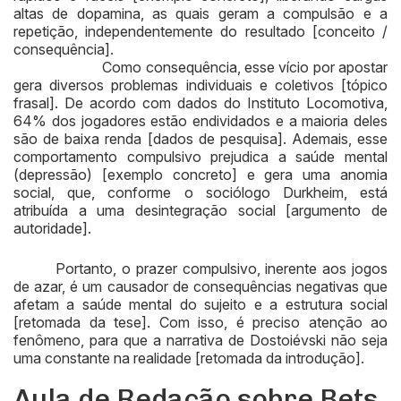
altas de dopamina, as quais geram a compulsão e a
repetição, independentemente do resultado [conceito /
consequência].
Como consequência, esse vício por apostar
gera diversos problemas individuais e coletivos [tópico
frasal]. De acordo com dados do Instituto Locomotiva,
64% dos jogadores estão endividados e a maioria deles
são de baixa renda [dados de pesquisa]. Ademais, esse
comportamento compulsivo prejudica a saúde mental
(depressão) [exemplo concreto] e gera uma anomia
social, que, conforme o sociólogo Durkheim, está
atribuída a uma desintegração social [argumento de
autoridade].
Portanto, o prazer compulsivo, inerente aos jogos
de azar, é um causador de consequências negativas que
afetam a saúde mental do sujeito e a estrutura social
[retomada da tese]. Com isso, é preciso atenção ao
fenômeno, para que a narrativa de Dostoiévski não seja
uma constante na realidade [retomada da introdução].
Aula de Redação sobre Bets