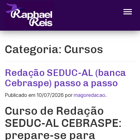
Alter
Categoria:
Cursos
Redação SEDUC-AL (banca
Cebraspe) passo a passo
Publicado em
10/07/2026
por
magoredacao
.
Curso de Redação
SEDUC-AL CEBRASPE:
prepare-se para