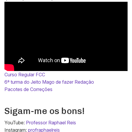
Curso Regular FCC
6ª turma do Jeito Mago de fazer Redação
Pacotes de Correções
Sigam-me os bons!
YouTube:
Professor Raphael Reis
Instagram:
profraphaelreis