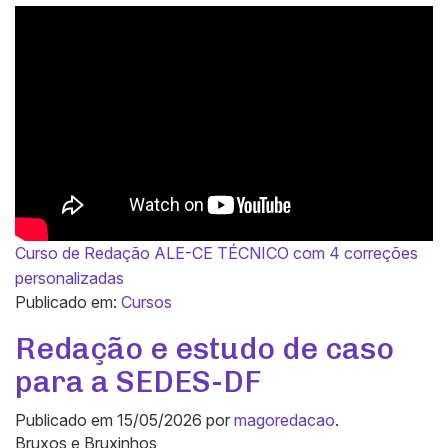
Curso de Redação ALE-CE TÉCNICO com 4 correções
personalizadas
Publicado em:
Cursos
Redação e estudo de caso
para a SEDES-DF
Publicado em
15/05/2026
por
magoredacao
.
Bruxos e Bruxinhos,