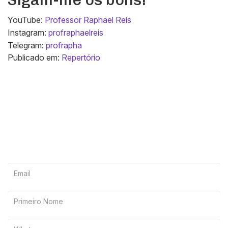
Sigam-me os bons!
YouTube:
Professor Raphael Reis
Instagram:
profraphaelreis
Telegram:
profrapha
Publicado em:
Repertório
Deseja receber
materiais exclusivos?
Inscreva-se na lista vip