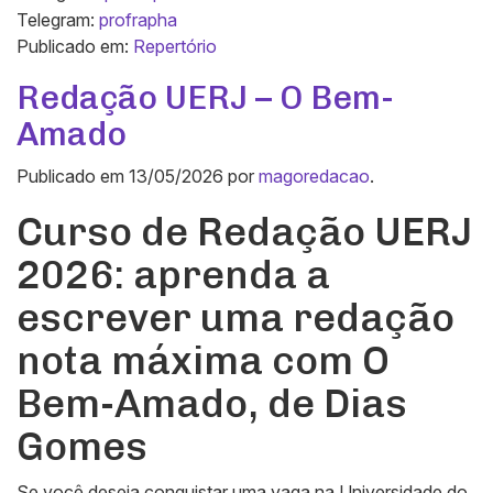
Telegram:
profrapha
Publicado em:
Repertório
Redação UERJ – O Bem-
Amado
Publicado em
13/05/2026
por
magoredacao
.
Curso de Redação UERJ
2026: aprenda a
escrever uma redação
nota máxima com
O
Bem-Amado
, de Dias
Gomes
Se você deseja conquistar uma vaga na
Universidade do