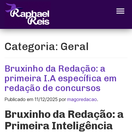
Alter
Categoria:
Geral
Bruxinho da Redação: a
primeira I.A específica em
redação de concursos
Publicado em
11/12/2025
por
magoredacao
.
Bruxinho da Redação: a
Primeira Inteligência