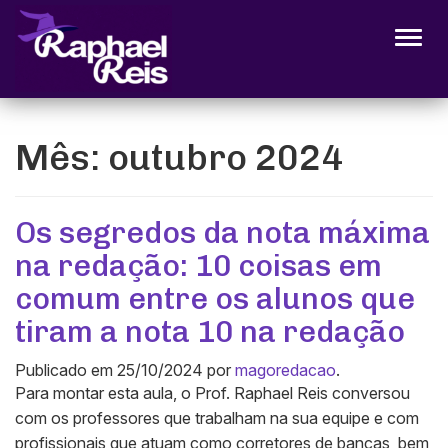
Alter
Mês:
outubro 2024
Os segredos da nota máxima
na redação: 10 coisas em
comum entre os alunos que
tiram a nota 10 na redação
Publicado em
25/10/2024
por
magoredacao
.
Para montar esta aula, o Prof. Raphael Reis conversou
com os professores que trabalham na sua equipe e com
profissionais que atuam como corretores de bancas, bem