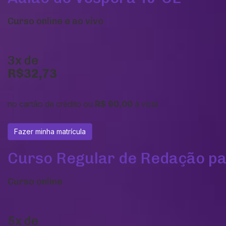
Curso online e ao vivo
3x de
R$32,73
no cartão de crédito ou
R$ 90,00
à vista
Fazer minha matrícula
Curso Regular de Redação pa
Curso online
5x de