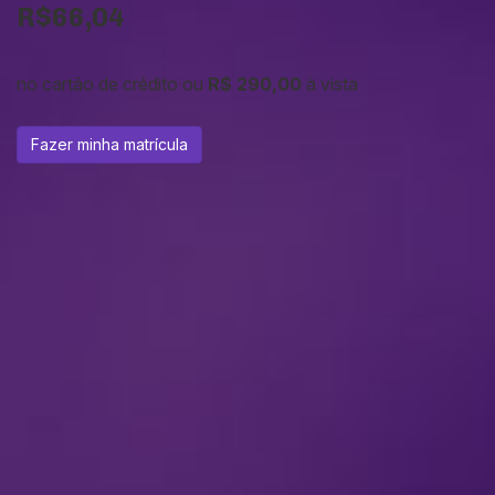
R$66,04
no cartão de crédito ou
R$ 290,00
à vista
Fazer minha matrícula