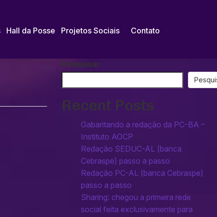
s
Hall da Posse
Projetos Sociais
Contato
Pesquisar
Pesqui
Recent Posts
Gabaritando a redação da PC-BA –
Instituto AOCP
Redação SEDUC-AL (banca
Cebraspe) passo a passo
Redação PC-AL (banca Cebraspe)
passo a passo
Sharing: chegou a primeira rede
social feita exclusivamente para