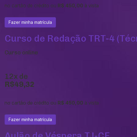
no cartão de crédito ou
R$ 450,00
à vista
Fazer minha matrícula
Curso de Redação TRT-4 (Téc
Curso online
12x de
R$49,32
no cartão de crédito ou
R$ 450,00
à vista
Fazer minha matrícula
Aulão de Véspera TJ-CE