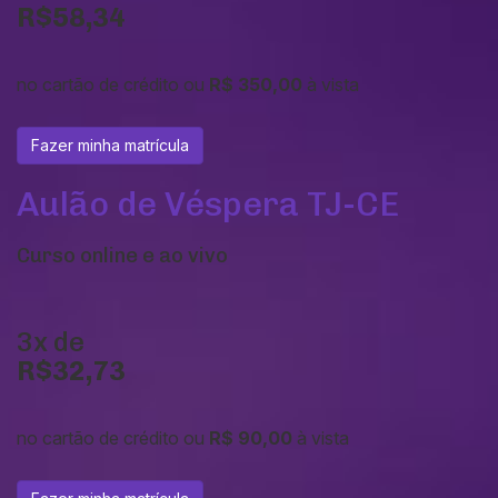
R$58,34
no cartão de crédito ou
R$ 350,00
à vista
Fazer minha matrícula
Aulão de Véspera TJ-CE
Curso online e ao vivo
3x de
R$32,73
no cartão de crédito ou
R$ 90,00
à vista