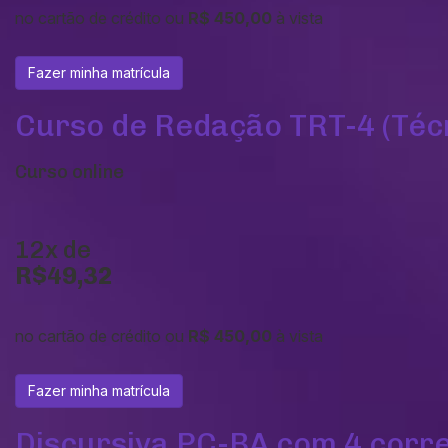
no cartão de crédito ou
R$ 450,00
à vista
Fazer minha matrícula
Curso de Redação TRT-4 (Téc
Curso online
12x de
R$49,32
no cartão de crédito ou
R$ 450,00
à vista
Fazer minha matrícula
Discursiva PC-BA com 4 corr