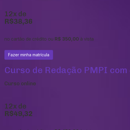
12x de
R$38,36
no cartão de crédito ou
R$ 350,00
à vista
Fazer minha matrícula
Curso de Redação PMPI com 
Curso online
12x de
R$49,32