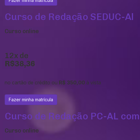
Fazer minha matrícula
Curso de Redação SEDUC-Al
Curso online
12x de
R$38,36
no cartão de crédito ou
R$ 350,00
à vista
Fazer minha matrícula
Curso de Redação PC-AL com 
Curso online