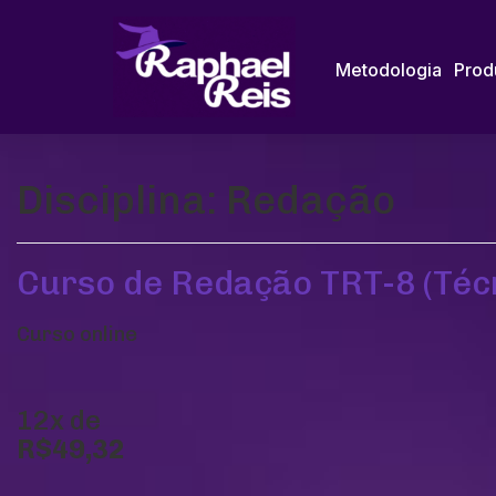
Metodologia
Prod
Disciplina:
Redação
Curso de Redação TRT-8 (Téc
Curso online
12x de
R$49,32