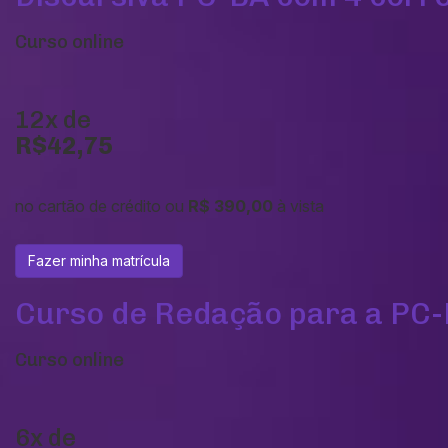
Curso online
12x de
R$42,75
no cartão de crédito ou
R$ 390,00
à vista
Fazer minha matrícula
Curso de Redação para a PC-M
Curso online
6x de