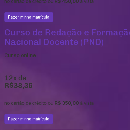
no cartão de crédito ou
R$ 450,00
à vista
Fazer minha matrícula
Curso de Redação e Formação
Nacional Docente (PND)
Curso online
12x de
R$38,36
no cartão de crédito ou
R$ 350,00
à vista
Fazer minha matrícula