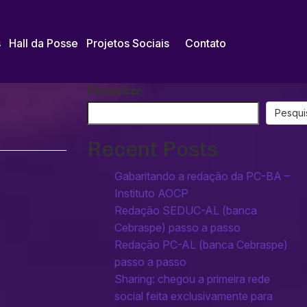
s
Hall da Posse
Projetos Sociais
Contato
Pesquisar
Pesqui
Recent Posts
Gabaritando a redação da PC-BA –
Instituto AOCP
Redação SEDUC-AL (banca
Cebraspe) passo a passo
Redação PC-AL (banca Cebraspe)
passo a passo
Sharing: chegou a primeira rede
social feita exclusivamente para